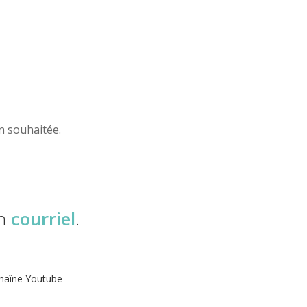
n souhaitée.
un
courriel
.
haîne Youtube