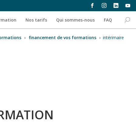
ormation
Nos tarifs
Qui sommes-nous
FAQ
ormations
›
financement de vos formations
›
intérimaire
ORMATION