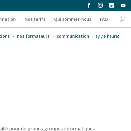
ormation
Nos tarifs
Qui sommes-nous
FAQ
tions
›
nos formateurs
›
communication
›
sylvie haurat
vaillé pour de grands groupes informatiques