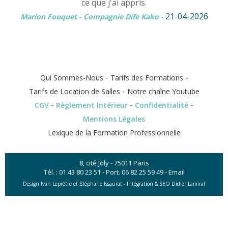
ce que j'ai appris.
21-04-2026
Marion Fouquet - Compagnie Dife Kako
-
-
-
Qui Sommes-Nous
Tarifs des Formations
-
Tarifs de Location de Salles
Notre chaîne Youtube
-
-
-
CGV
Règlement Intérieur
Confidentialité
Mentions Légales
Lexique de la Formation Professionnelle
8, cité Joly - 75011 Paris
Tél. :
01 43 80 23 51
- Port.
06 82 25 59 49
-
Email
Design Ivan Leprêtre et Stéphane Issaurat -
Intégration & SEO Didier Lamiral