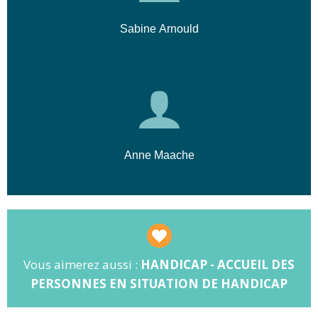
Objectifs principaux :
Sabine Arnould
🛡️ Sécuriser juridiquement l'employeur
👥 Protéger les équipes
📜 Appliquer l'accord CCNEAC du
22/09/2022
Anne Maache
Vous aimerez aussi :
HANDICAP - ACCUEIL DES
PERSONNES EN SITUATION DE HANDICAP