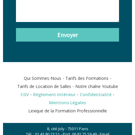
Envoyer
-
-
Qui Sommes-Nous
Tarifs des Formations
-
Tarifs de Location de Salles
Notre chaîne Youtube
-
-
-
CGV
Règlement Intérieur
Confidentialité
Mentions Légales
Lexique de la Formation Professionnelle
8, cité Joly - 75011 Paris
Tél. :
01 43 80 23 51
- Port.
06 82 25 59 49
-
Email