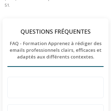
51.
QUESTIONS FRÉQUENTES
FAQ - Formation Apprenez à rédiger des
emails professionnels clairs, efficaces et
adaptés aux différents contextes.
Pourquoi la pédagogie d'Ellipse Formation
est-elle efficace pour l'apprentissage ?
La pédagogie d'Ellipse Formation repose sur
la pratique intensive et le faire-faire
. Les