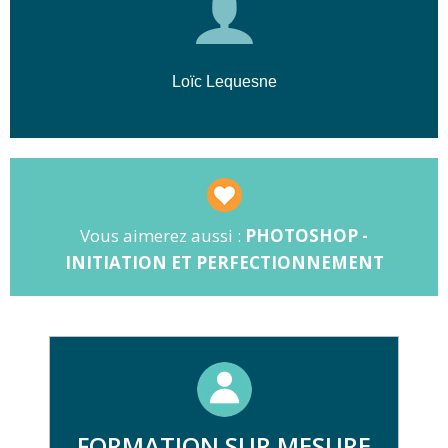
l'impression.
🎯
Méthodologie :
Approche non
destructive
Loïc Lequesne
🤖
Innovation :
Intégration des outils
IA
Vous aimerez aussi :
PHOTOSHOP -
INITIATION ET PERFECTIONNEMENT
FORMATION SUR MESURE