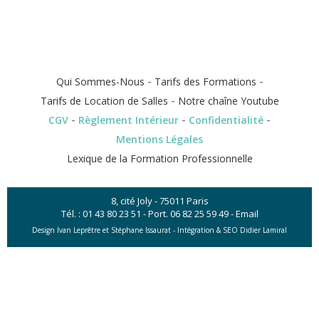
-
-
Qui Sommes-Nous
Tarifs des Formations
-
Tarifs de Location de Salles
Notre chaîne Youtube
-
-
-
CGV
Règlement Intérieur
Confidentialité
Mentions Légales
Lexique de la Formation Professionnelle
8, cité Joly - 75011 Paris
Tél. :
01 43 80 23 51
- Port.
06 82 25 59 49
-
Email
Design Ivan Leprêtre et Stéphane Issaurat -
Intégration & SEO Didier Lamiral