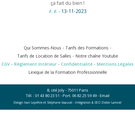
ça fait du bien !
13-11-2023
F. E.
-
-
-
Qui Sommes-Nous
Tarifs des Formations
-
Tarifs de Location de Salles
Notre chaîne Youtube
-
-
-
CGV
Règlement Intérieur
Confidentialité
Mentions Légales
Lexique de la Formation Professionnelle
8, cité Joly - 75011 Paris
Tél. :
01 43 80 23 51
- Port.
06 82 25 59 49
-
Email
Design Ivan Leprêtre et Stéphane Issaurat -
Intégration & SEO Didier Lamiral