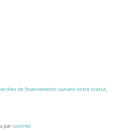
herches de financements
suivant votre statut
,
ou par
courriel
.