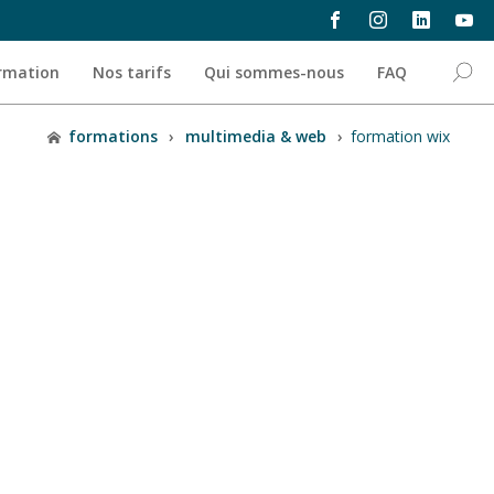
ormation
Nos tarifs
Qui sommes-nous
FAQ
formations
›
multimedia & web
›
formation wix