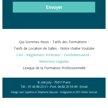
Envoyer
-
-
Qui Sommes-Nous
Tarifs des Formations
-
Tarifs de Location de Salles
Notre chaîne Youtube
-
-
-
CGV
Règlement Intérieur
Confidentialité
Mentions Légales
Lexique de la Formation Professionnelle
8, cité Joly - 75011 Paris
Tél. :
01 43 80 23 51
- Port.
06 82 25 59 49
-
Email
Design Ivan Leprêtre et Stéphane Issaurat -
Intégration & SEO Didier Lamiral