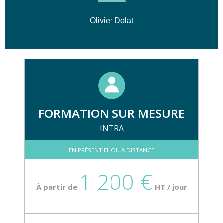
🎯 Définition de la stratégie de
Olivier Dolat
prospection
⚙️ Configuration des scénarios
automatisés
📊 Suivi des résultats via le tableau de
bord
FORMATION SUR MESURE
INTRA
EN PRÉSENTIEL OU À DISTANCE
1 200 €
À partir de
HT / jour