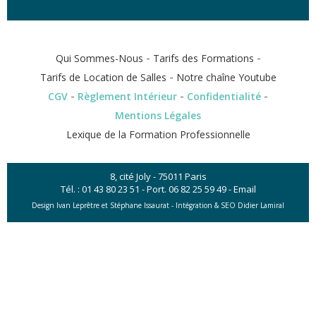
-
-
Qui Sommes-Nous
Tarifs des Formations
-
Tarifs de Location de Salles
Notre chaîne Youtube
-
-
-
CGV
Règlement Intérieur
Confidentialité
Mentions Légales
Lexique de la Formation Professionnelle
8, cité Joly - 75011 Paris
Tél. :
01 43 80 23 51
- Port.
06 82 25 59 49
-
Email
Design Ivan Leprêtre et Stéphane Issaurat -
Intégration & SEO Didier Lamiral