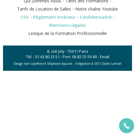
-
-
Qui Sommes-Nous
Tarifs des Formations
-
Tarifs de Location de Salles
Notre chaîne Youtube
-
-
-
CGV
Règlement Intérieur
Confidentialité
Mentions Légales
Lexique de la Formation Professionnelle
8, cité Joly - 75011 Paris
Tél. :
01 43 80 23 51
- Port.
06 82 25 59 49
-
Email
Design Ivan Leprêtre et Stéphane Issaurat -
Intégration & SEO Didier Lamiral