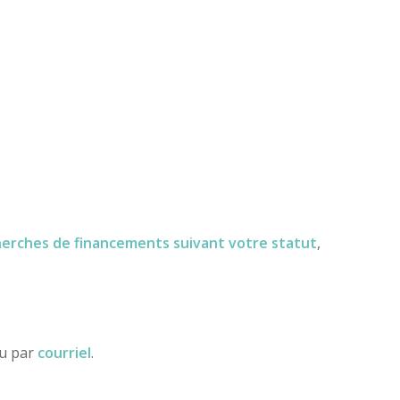
herches de financements
suivant votre statut
,
ou par
courriel
.