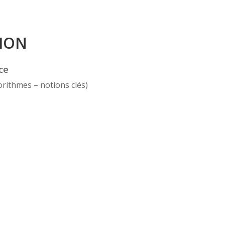
ION
ce
orithmes – notions clés)