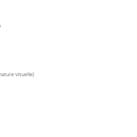
e
ature visuelle)