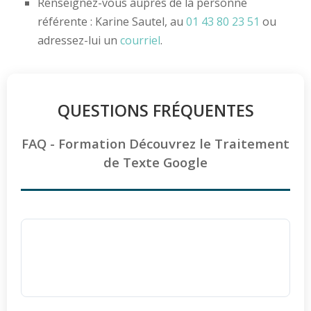
Renseignez-vous auprès de la personne
référente : Karine Sautel, au
01 43 80 23 51
ou
adressez-lui un
courriel
.
QUESTIONS FRÉQUENTES
FAQ - Formation Découvrez le Traitement
de Texte Google
Quels sont les avantages de choisir Ellipse
Formation pour se former à la bureautique
?
Ellipse Formation est un centre
certifié