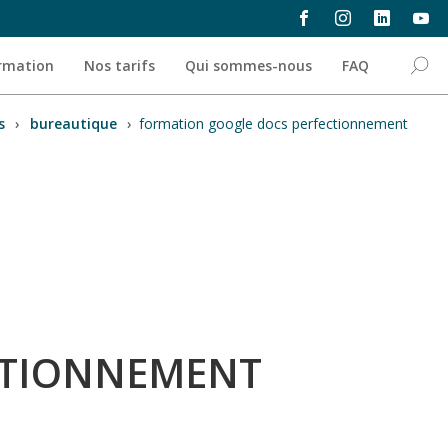
ormation
Nos tarifs
Qui sommes-nous
FAQ
s
›
bureautique
›
formation google docs perfectionnement
CTIONNEMENT