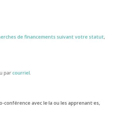
herches de financements
suivant votre statut
,
ou par
courriel
.
io-conférence avec le·la ou les apprenant·es,