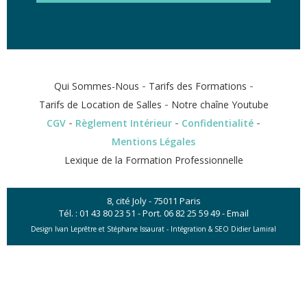
-
-
Qui Sommes-Nous
Tarifs des Formations
-
Tarifs de Location de Salles
Notre chaîne Youtube
-
-
-
CGV
Règlement Intérieur
Confidentialité
Mentions Légales
Lexique de la Formation Professionnelle
8, cité Joly - 75011 Paris
Tél. :
01 43 80 23 51
- Port.
06 82 25 59 49
-
Email
Design Ivan Leprêtre et Stéphane Issaurat -
Intégration & SEO Didier Lamiral