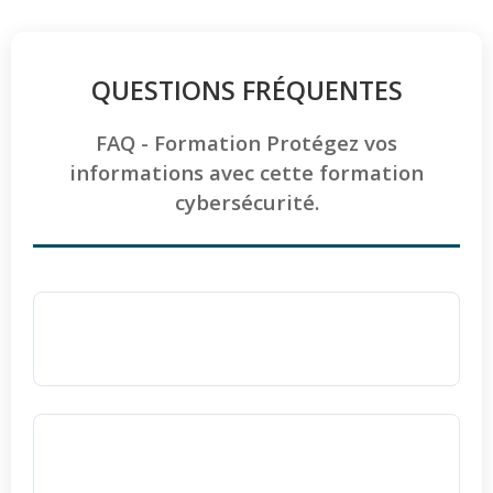
QUESTIONS FRÉQUENTES
FAQ - Formation Protégez vos
informations avec cette formation
cybersécurité.
Pourquoi choisir Ellipse Formation pour se
former à la cybersécurité ?
Ellipse Formation est un centre certifié
QUALIOPI
, garantissant une haute qualité
La formation est-elle accessible aux
pédagogique et administrative depuis 2006.
personnes en situation de handicap ?
L'apprentissage s'effectue en petits effectifs