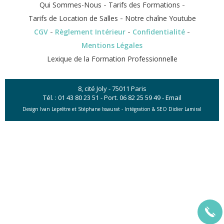
-
-
Qui Sommes-Nous
Tarifs des Formations
-
Tarifs de Location de Salles
Notre chaîne Youtube
-
-
-
CGV
Règlement Intérieur
Confidentialité
Mentions Légales
Lexique de la Formation Professionnelle
8, cité Joly - 75011 Paris
Tél. :
01 43 80 23 51
- Port.
06 82 25 59 49
-
Email
Design Ivan Leprêtre et Stéphane Issaurat -
Intégration & SEO Didier Lamiral