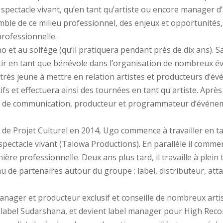
spectacle vivant, qu’en tant qu’artiste ou encore manager d’
le de ce milieu professionnel, des enjeux et opportunités, de
professionnelle.
no et au solfège (qu’il pratiquera pendant près de dix ans). S
estir en tant que bénévole dans l’organisation de nombreux
 très jeune à mettre en relation artistes et producteurs d’é
ifs et effectuera ainsi des tournées en tant qu'artiste. Après
gé de communication, producteur et programmateur d’événe
e Projet Culturel en 2014, Ugo commence à travailler en ta
pectacle vivant (Talowa Productions). En parallèle il commen
re professionnelle. Deux ans plus tard, il travaille à plei
u de partenaires autour du groupe : label, distributeur, atta
nager et producteur exclusif et conseille de nombreux artiste
e label Sudarshana, et devient label manager pour High Reco