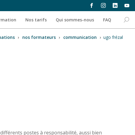
ormation
Nos tarifs
Qui sommes-nous
FAQ
mations
›
nos formateurs
›
communication
›
ugo frézal
ifférents postes à responsabilité, aussi bien