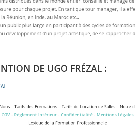
bums distribués dans le monde entier, conseillé et managé de
ure pour chaque projet. En tant que tour manager, il a effe
 la Réunion, en Inde, au Maroc etc...
un public plus large en participant à des cycles de formatio
ire au développement d’un projet artistique, de se rapprocher
NTION DE UGO FRÉZAL :
CAL
-
-
-
Nous
Tarifs des Formations
Tarifs de Location de Salles
Notre c
-
-
-
CGV
Règlement Intérieur
Confidentialité
Mentions Légales
Lexique de la Formation Professionnelle