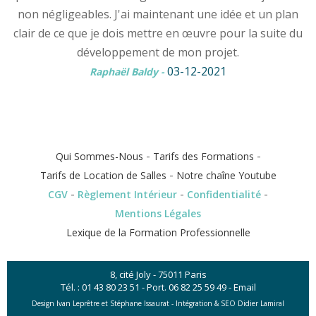
non négligeables. J'ai maintenant une idée et un plan
clair de ce que je dois mettre en œuvre pour la suite du
développement de mon projet.
03-12-2021
Raphaël Baldy
-
-
-
Qui Sommes-Nous
Tarifs des Formations
-
Tarifs de Location de Salles
Notre chaîne Youtube
-
-
-
CGV
Règlement Intérieur
Confidentialité
Mentions Légales
Lexique de la Formation Professionnelle
8, cité Joly - 75011 Paris
Tél. :
01 43 80 23 51
- Port.
06 82 25 59 49
-
Email
Design Ivan Leprêtre et Stéphane Issaurat -
Intégration & SEO Didier Lamiral