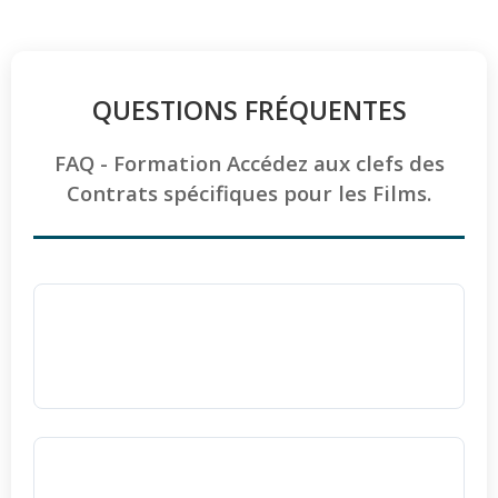
QUESTIONS FRÉQUENTES
FAQ - Formation Accédez aux clefs des
Contrats spécifiques pour les Films.
La formation sur les contrats de films est-
elle accessible aux personnes en situation
de handicap ?
Oui, absolument.
Toutes nos formations
sont accessibles et adaptables aux personnes
Comment sont évaluées les compétences à
en situation de handicap. Nous ajustons le