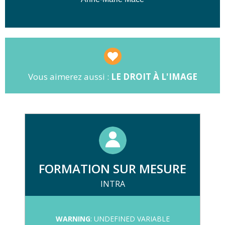
📸
Droits d'auteur :
contrats de
commande et cession
👤
Droit à l'image :
personnes et biens
🌐
Exploitation :
galeries en ligne et
édition
Vous aimerez aussi :
LE DROIT À L'IMAGE
FORMATION SUR MESURE
INTRA
WARNING
: UNDEFINED VARIABLE