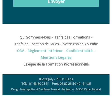
Envoyer
-
-
Qui Sommes-Nous
Tarifs des Formations
-
Tarifs de Location de Salles
Notre chaîne Youtube
-
-
-
CGV
Règlement Intérieur
Confidentialité
Mentions Légales
Lexique de la Formation Professionnelle
8, cité Joly - 75011 Paris
Tél. :
01 43 80 23 51
- Port.
06 82 25 59 49
-
Email
Design Ivan Leprêtre et Stéphane Issaurat -
Intégration & SEO Didier Lamiral