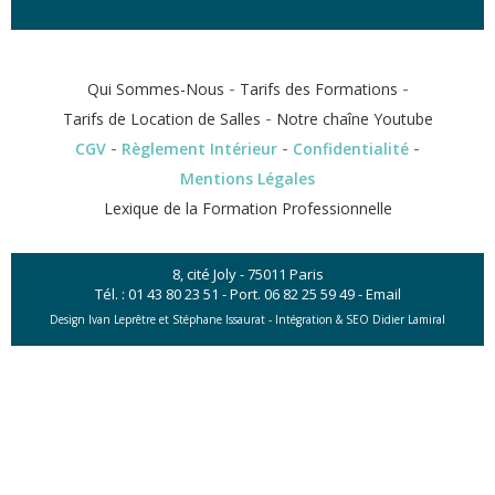
-
-
Qui Sommes-Nous
Tarifs des Formations
-
Tarifs de Location de Salles
Notre chaîne Youtube
-
-
-
CGV
Règlement Intérieur
Confidentialité
Mentions Légales
Lexique de la Formation Professionnelle
8, cité Joly - 75011 Paris
Tél. :
01 43 80 23 51
- Port.
06 82 25 59 49
-
Email
Design Ivan Leprêtre et Stéphane Issaurat -
Intégration & SEO Didier Lamiral