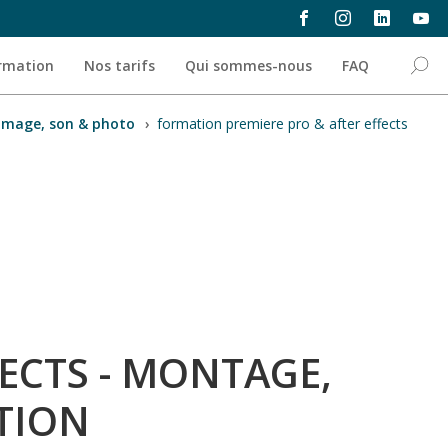
ormation
Nos tarifs
Qui sommes-nous
FAQ
image, son & photo
›
formation premiere pro & after effects
ECTS - MONTAGE,
TION