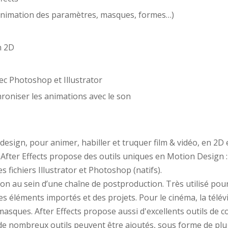
, animation des paramètres, masques, formes…)
n 2D
ec Photoshop et Illustrator
chroniser les animations avec le son
 design, pour animer, habiller et truquer film & vidéo, en 2D 
, After Effects propose des outils uniques en Motion Design :
es fichiers Illustrator et Photoshop (natifs).
ion au sein d’une chaîne de postproduction. Très utilisé pour
es éléments importés et des projets. Pour le cinéma, la télév
 masques. After Effects propose aussi d'excellents outils de 
l de nombreux outils peuvent être ajoutés, sous forme de plug