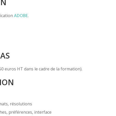
ON
fication
ADOBE
.
PAS
50 euros HT dans le cadre de la formation).
ION
ats, résolutions
hes, préférences, interface