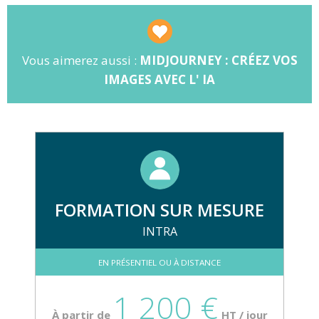
d'images.
Vous aimerez aussi :
MIDJOURNEY : CRÉEZ VOS
IMAGES AVEC L' IA
FORMATION SUR MESURE
INTRA
EN PRÉSENTIEL OU À DISTANCE
1 200 €
À partir de
HT / jour