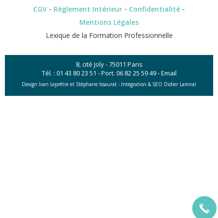
-
-
-
CGV
Règlement Intérieur
Confidentialité
Mentions Légales
Lexique de la Formation Professionnelle
8, cité Joly - 75011 Paris
Tél. :
01 43 80 23 51
- Port.
06 82 25 59 49
-
Email
Design Ivan Leprêtre et Stéphane Issaurat -
Intégration & SEO Didier Lamiral