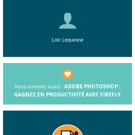
🎨
Objectif :
Maîtriser le prompt
engineering, créer des variations et
optimiser vos visuels.
🚀
Résultat :
Vous produisez des
images de haute qualité avec des
Loïc Lequesne
outils comme Magnific AI et GigaPixel.
Vous aimerez aussi :
ADOBE PHOTOSHOP :
GAGNEZ EN PRODUCTIVITÉ AVEC FIREFLY