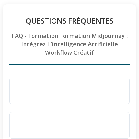
QUESTIONS FRÉQUENTES
FAQ - Formation Formation Midjourney :
Intégrez L’intelligence Artificielle
Workflow Créatif
La formation Midjourney est-elle accessible
aux personnes en situation de handicap ?
Oui
, toutes les formations d'Ellipse Formation
sont pleinement accessibles aux personnes
Quelle est la durée de la formation pour
en situation de handicap.
maîtriser Midjourney ?
Nous adaptons les outils, le rythme