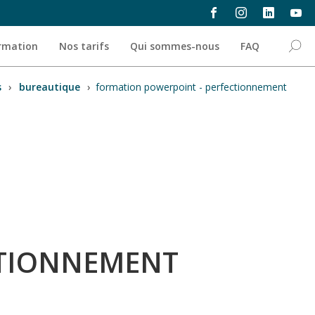
ormation
Nos tarifs
Qui sommes-nous
FAQ
s
›
bureautique
›
formation powerpoint - perfectionnement
CTIONNEMENT