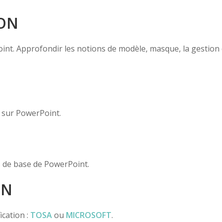
ION
t. Approfondir les notions de modèle, masque, la gestion d
 sur PowerPoint.
 de base de PowerPoint.
ON
ication :
TOSA
ou
MICROSOFT
.