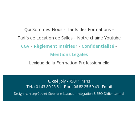
-
-
Qui Sommes-Nous
Tarifs des Formations
-
Tarifs de Location de Salles
Notre chaîne Youtube
-
-
-
CGV
Règlement Intérieur
Confidentialité
Mentions Légales
Lexique de la Formation Professionnelle
8, cité Joly - 75011 Paris
Tél. :
01 43 80 23 51
- Port.
06 82 25 59 49
-
Email
Design Ivan Leprêtre et Stéphane Issaurat -
Intégration & SEO Didier Lamiral