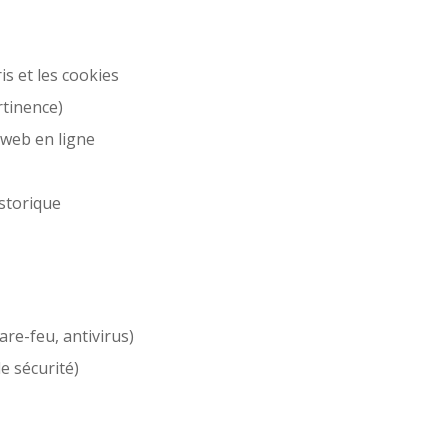
s et les cookies
rtinence)
e web en ligne
istorique
are-feu, antivirus)
e sécurité)