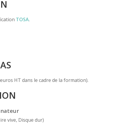
ON
fication
TOSA
.
PAS
euros HT dans le cadre de la formation).
ION
dinateur
re vive, Disque dur)