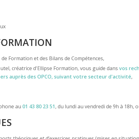
eux
 FORMATION
ns de Formation et des Bilans de Compétences,
utel, créatrice d'Ellipse Formation, vous guide dans
vos rec
iers
auprès des OPCO
, suivant votre secteur d'activité
,
léphone au
01 43 80 23 51
, du lundi au vendredi de 9h à 18h, 
UES
ts théoriques et d’exercices pratiques (mises en situation, c