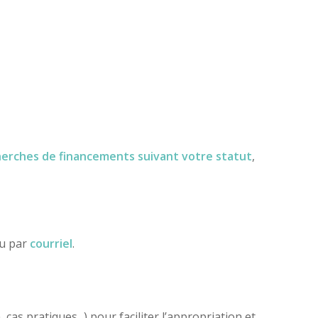
herches de financements
suivant votre statut
,
ou par
courriel
.
as pratiques...) pour faciliter l’appropriation et