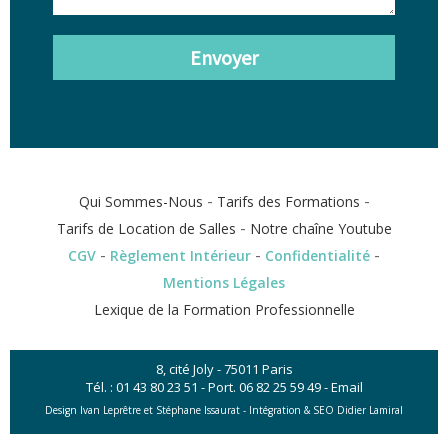
Envoyer
-
-
Qui Sommes-Nous
Tarifs des Formations
-
Tarifs de Location de Salles
Notre chaîne Youtube
-
-
-
CGV
Règlement Intérieur
Confidentialité
Mentions Légales
Lexique de la Formation Professionnelle
8, cité Joly - 75011 Paris
Tél. :
01 43 80 23 51
- Port.
06 82 25 59 49
-
Email
Design Ivan Leprêtre et Stéphane Issaurat -
Intégration & SEO Didier Lamiral