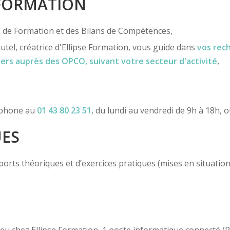
 FORMATION
ns de Formation et des Bilans de Compétences,
utel, créatrice d'Ellipse Formation, vous guide dans
vos rec
iers
auprès des OPCO
, suivant votre secteur d'activité
,
léphone au
01 43 80 23 51
, du lundi au vendredi de 9h à 18h, 
UES
ts théoriques et d’exercices pratiques (mises en situation, c
 lieu chez Ellipse Formation, 1 poste informatique connecté 