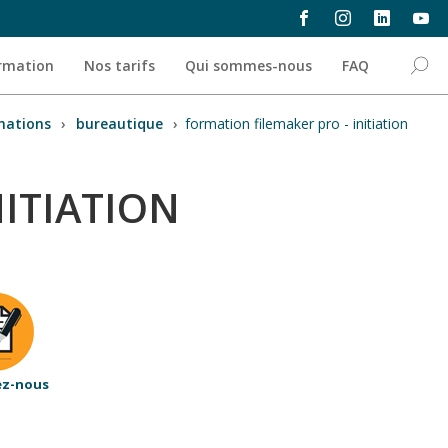
ormation
Nos tarifs
Qui sommes-nous
FAQ
mations
›
bureautique
›
formation filemaker pro - initiation
NITIATION
ez-nous