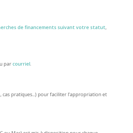
herches de financements
suivant votre statut
,
ou par
courriel
.
as pratiques...) pour faciliter l’appropriation et
(PC ou Mac) est mis à disposition pour chaque