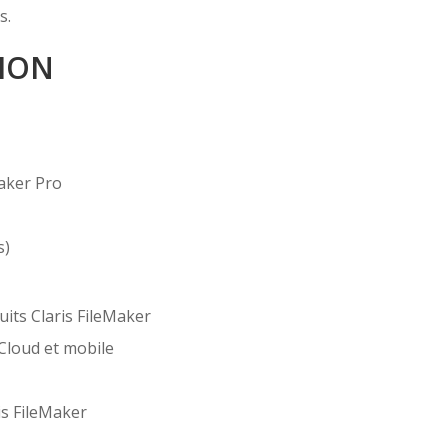
s.
ION
Maker Pro
s)
its Claris FileMaker
 Cloud et mobile
is FileMaker