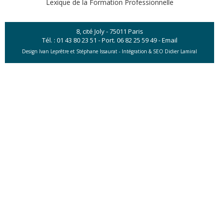
Lexique de la Formation Professionnelle
8, cité Joly - 75011 Paris
Tél. :
01 43 80 23 51
- Port.
06 82 25 59 49
-
Email
Design Ivan Leprêtre et Stéphane Issaurat -
Intégration & SEO Didier Lamiral