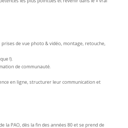
tences les plus pointues et revenir dans le « vrai
A, prises de vue photo & vidéo, montage, retouche,
que !).
animation de communauté.
sence en ligne, structurer leur communication et
 de la PAO, dès la fin des années 80 et se prend de