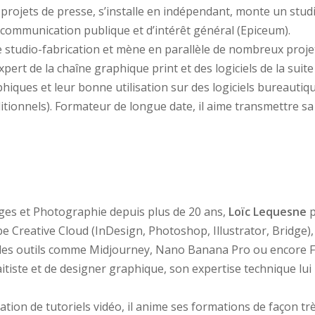
s projets de presse, s’installe en indépendant, monte un stu
communication publique et d’intérêt général (Epiceum).
 de studio-fabrication et mène en parallèle de nombreux proj
 Expert de la chaîne graphique print et des logiciels de la sui
raphiques et leur bonne utilisation sur des logiciels burea
ditionnels). Formateur de longue date, il aime transmettre sa
ges et Photographie depuis plus de 20 ans,
Loïc Lequesne
p
be Creative Cloud (InDesign, Photoshop, Illustrator, Bridge), 
vec des outils comme Midjourney, Nano Banana Pro ou encore Fi
aitiste et de designer graphique, son expertise technique lu
ation de tutoriels vidéo, il anime ses formations de façon tr