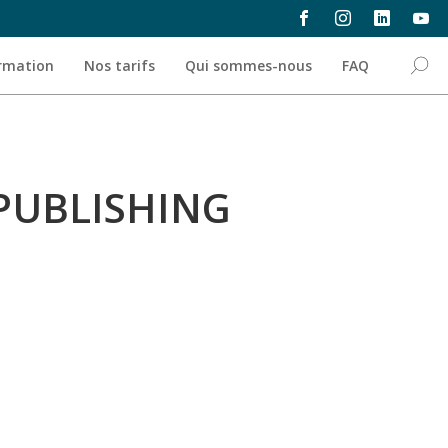
formations
›
pao & digital publishing
›
formateurs pao
ormation
Nos tarifs
Qui sommes-nous
FAQ
PUBLISHING