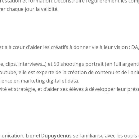
estation et formation. Déconstruire régulièrement les compé
 chaque jour la validité.
 à cœur d'aider les créatifs à donner vie à leur vision : D
 clips, interviews...) et 50 shootings portrait (en full argenti
Youtube, elle est experte de la création de contenu et de l'
rience en marketing digital et data.
ité et stratégie, et d’aider ses élèves à développer leur pré
munication,
Lionel Dupuydenus
se familiarise avec les outils