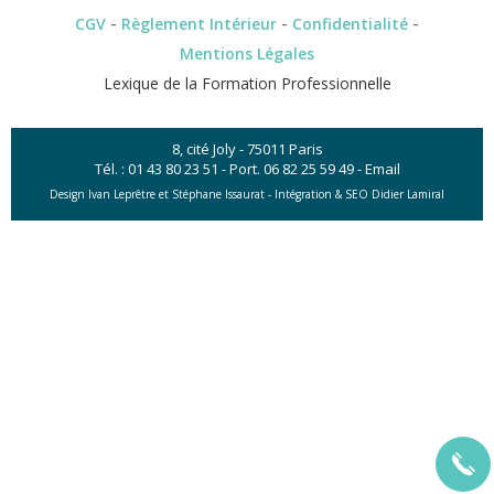
-
-
-
CGV
Règlement Intérieur
Confidentialité
Mentions Légales
Lexique de la Formation Professionnelle
8, cité Joly - 75011 Paris
Tél. :
01 43 80 23 51
- Port.
06 82 25 59 49
-
Email
Design Ivan Leprêtre et Stéphane Issaurat -
Intégration & SEO Didier Lamiral