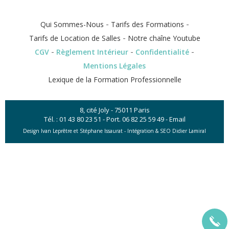
-
-
Qui Sommes-Nous
Tarifs des Formations
-
Tarifs de Location de Salles
Notre chaîne Youtube
-
-
-
CGV
Règlement Intérieur
Confidentialité
Mentions Légales
Lexique de la Formation Professionnelle
8, cité Joly - 75011 Paris
Tél. :
01 43 80 23 51
- Port.
06 82 25 59 49
-
Email
Design Ivan Leprêtre et Stéphane Issaurat -
Intégration & SEO Didier Lamiral