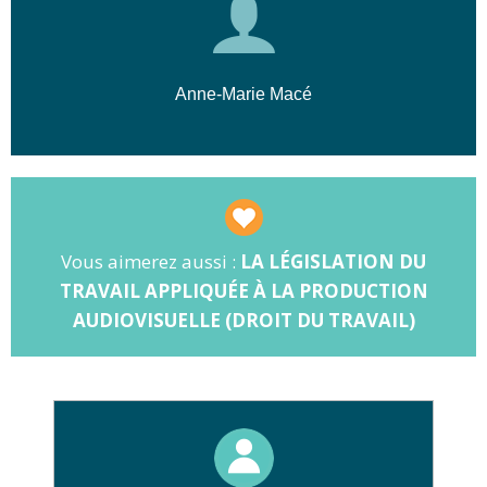
d'apprentissage.
sociales et la responsabilité de l'employeur
.
🎯
Objectif :
Appliquer la législation
Anne-Marie Macé
lors de la conclusion de tout contrat de
travail.
Vous aimerez aussi :
LA LÉGISLATION DU
TRAVAIL APPLIQUÉE À LA PRODUCTION
AUDIOVISUELLE (DROIT DU TRAVAIL)