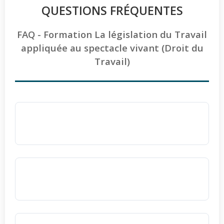
QUESTIONS FRÉQUENTES
FAQ - Formation La législation du Travail
appliquée au spectacle vivant (Droit du
Travail)
La formation est-elle accessible aux
personnes en situation de handicap ?
Oui, toutes nos formations sont
totalement
accessibles aux personnes en situation de
Comment les acquis sont-ils évalués à
handicap
.
l'issue de la formation ?
Nous adaptons
les outils, les réseaux, le
L'évaluation des compétences s'effectue par
rythme pédagogique et les modalités
des
exercices pratiques et des mises en