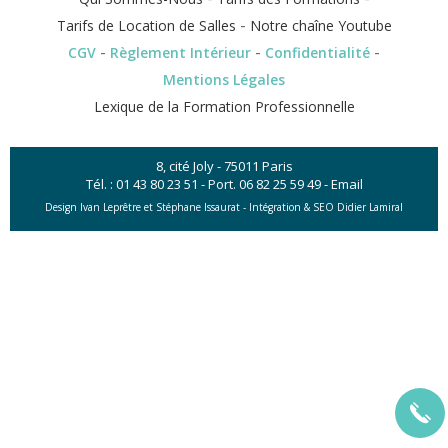
-
Tarifs de Location de Salles
Notre chaîne Youtube
-
-
-
CGV
Règlement Intérieur
Confidentialité
Mentions Légales
Lexique de la Formation Professionnelle
8, cité Joly - 75011 Paris
Tél. :
01 43 80 23 51
- Port.
06 82 25 59 49
-
Email
Design Ivan Leprêtre et Stéphane Issaurat -
Intégration & SEO Didier Lamiral