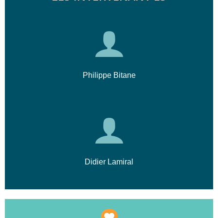
PowerPoint et d'intégrer des objets
interactifs comme des zones de clic ou des
simulations. À l'issue du parcours, vous
produisez des contenus compatibles avec de
multiples supports de formation en ligne.
Philippe Bitane
Didier Lamiral