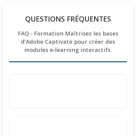
QUESTIONS FRÉQUENTES
FAQ - Formation Maîtrisez les bases
d’Adobe Captivate pour créer des
modules e‑learning interactifs.
La formation Adobe Captivate est-elle
accessible aux personnes en situation de
handicap ?
Absolument, toutes nos formations sont
accessibles aux personnes en situation de
Comment sont évalués les acquis à la fin de
handicap
. Nous adaptons le rythme
la formation Captivate ?