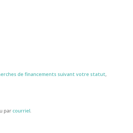
herches de financements
suivant votre statut
,
ou par
courriel
.