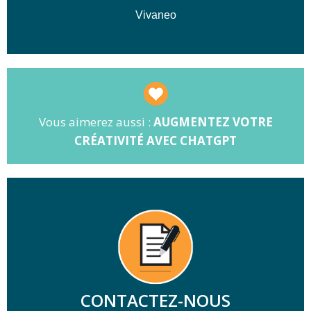
📖
Support :
Un support de cours
💻
Niveau :
Une bonne maîtrise de
Vivaneo
complet est inclus dans la formation.
l'outil informatique est strictement
nécessaire.
Vous aimerez aussi :
AUGMENTEZ VOTRE
CRÉATIVITÉ AVEC CHATGPT
CONTACTEZ-NOUS