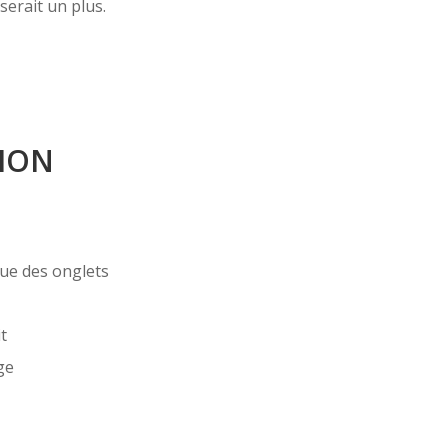
serait un plus.
ION
vue des onglets
t
ge