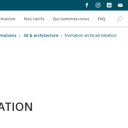
ormation
Nos tarifs
Qui sommes-nous
FAQ
mations
›
3d & architecture
›
formation archicad initiation
ATION