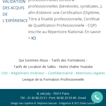
VALIDATION
professionnelles (bénévoles, syndicales...),
DES ACQUIS
afin d’obtenir une Certification (Diplôme,
DE
Titre à finalité professionnelle, Certificat
L'EXPÉRIENCE
de Qualification Professionnelle - CQP)
inscrite au Répertoire National. En savoir
+
ICI
.
-
-
Qui Sommes-Nous
Tarifs des Formations
-
Tarifs de Location de Salles
Notre chaîne Youtube
-
-
-
CGV
Règlement Intérieur
Confidentialité
Mentions Légales
Lexique de la Formation Professionnelle
8, cité Joly - 75011 Paris
Tél. :
01 43 80 23 51
- Port.
06 82 25 59 49
-
Email
Design Ivan Leprêtre et Stéphane Issaurat -
Intégration & SEO Didier Lamiral