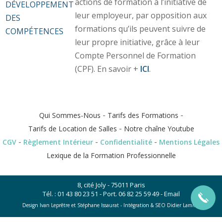
actions de formation à l’initiative de
DÉVELOPPEMENT
leur employeur, par opposition aux
DES
formations qu’ils peuvent suivre de
COMPÉTENCES
leur propre initiative, grâce à leur
Compte Personnel de Formation
(CPF). En savoir +
ICI
.
-
-
Qui Sommes-Nous
Tarifs des Formations
-
Tarifs de Location de Salles
Notre chaîne Youtube
-
-
-
CGV
Règlement Intérieur
Confidentialité
Mentions Légales
Lexique de la Formation Professionnelle
8, cité Joly - 75011 Paris
Tél. :
01 43 80 23 51
- Port.
06 82 25 59 49
-
Email
Design Ivan Leprêtre et Stéphane Issaurat -
Intégration & SEO Didier Lamiral