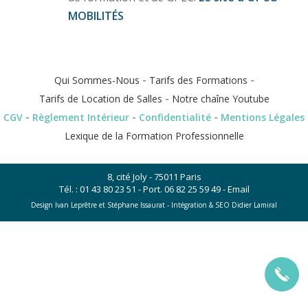
MOBILITÉS
-
-
Qui Sommes-Nous
Tarifs des Formations
-
Tarifs de Location de Salles
Notre chaîne Youtube
-
-
-
CGV
Règlement Intérieur
Confidentialité
Mentions Légales
Lexique de la Formation Professionnelle
8, cité Joly - 75011 Paris
Tél. :
01 43 80 23 51
- Port.
06 82 25 59 49
-
Email
Design Ivan Leprêtre et Stéphane Issaurat -
Intégration & SEO Didier Lamiral