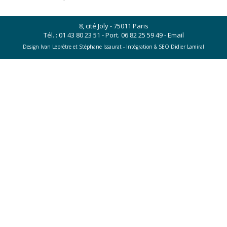
8, cité Joly - 75011 Paris
Tél. :
01 43 80 23 51
- Port.
06 82 25 59 49
-
Email
Design Ivan Leprêtre et Stéphane Issaurat -
Intégration & SEO Didier Lamiral