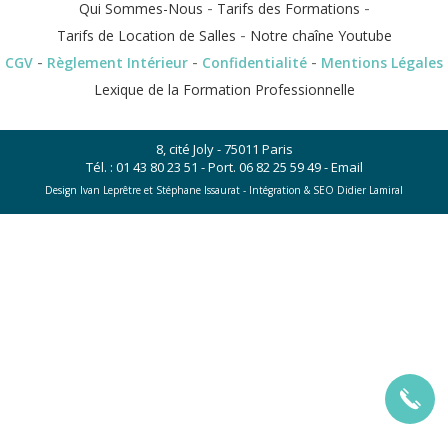
-
-
Qui Sommes-Nous
Tarifs des Formations
-
Tarifs de Location de Salles
Notre chaîne Youtube
-
-
-
CGV
Règlement Intérieur
Confidentialité
Mentions Légales
Lexique de la Formation Professionnelle
8, cité Joly - 75011 Paris
Tél. :
01 43 80 23 51
- Port.
06 82 25 59 49
-
Email
Design Ivan Leprêtre et Stéphane Issaurat -
Intégration & SEO Didier Lamiral