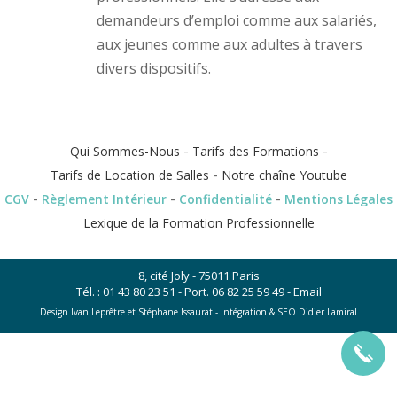
demandeurs d’emploi comme aux salariés,
aux jeunes comme aux adultes à travers
divers dispositifs.
-
-
Qui Sommes-Nous
Tarifs des Formations
-
Tarifs de Location de Salles
Notre chaîne Youtube
-
-
-
CGV
Règlement Intérieur
Confidentialité
Mentions Légales
Lexique de la Formation Professionnelle
8, cité Joly - 75011 Paris
Tél. :
01 43 80 23 51
- Port.
06 82 25 59 49
-
Email
Design Ivan Leprêtre et Stéphane Issaurat -
Intégration & SEO Didier Lamiral