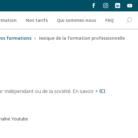
ormation
Nos tarifs
Qui sommes-nous
FAQ
vos formations
›
lexique de la formation professionnelle
eur indépendant ou de la société. En savoir +
ICI
.
haîne Youtube