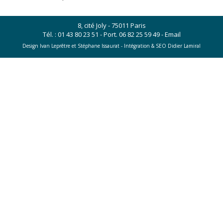
8, cité Joly - 75011 Paris
Tél. :
01 43 80 23 51
- Port.
06 82 25 59 49
-
Email
Design Ivan Leprêtre et Stéphane Issaurat -
Intégration & SEO Didier Lamiral