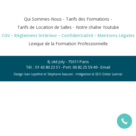
-
-
Qui Sommes-Nous
Tarifs des Formations
-
Tarifs de Location de Salles
Notre chaîne Youtube
-
-
-
CGV
Règlement Intérieur
Confidentialité
Mentions Légales
Lexique de la Formation Professionnelle
8, cité Joly - 75011 Paris
Tél. :
01 43 80 23 51
- Port.
06 82 25 59 49
-
Email
Design Ivan Leprêtre et Stéphane Issaurat -
Intégration & SEO Didier Lamiral